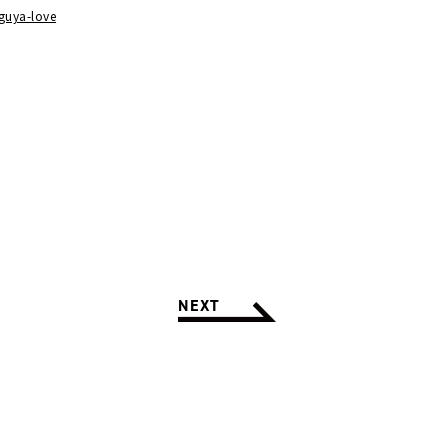
guya-love
NEXT