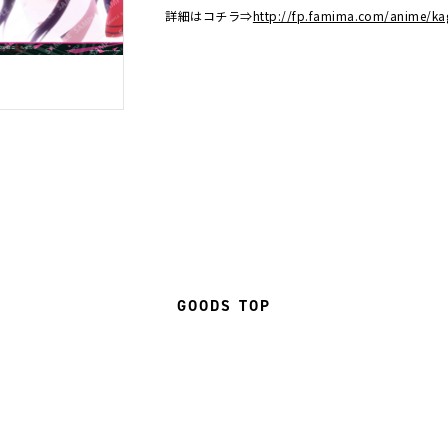
詳細はコチラ⇒
http://fp.famima.com/anime/ka
GOODS TOP