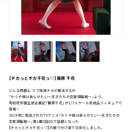
Blu-ray&DVD
SPECIAL
TIEUP
MOVIE
THEATER
NOVELTY
THEATER GOODS
【チカっとチカ千花っ♡】藤原 千花
TALKSESSION
Twitter
どんな問題も ラブ探偵チカが解決するわ
『かぐや様は告らせたい～天才たちの恋愛頭脳戦～』より、
秀知院学園生徒会書記「藤原千花」が1/7スケール完成品フィギュアで
登場！
2019年に放送されたTVアニメ「かぐや様は告らせたい～天才たちの
恋愛頭脳戦～」第1期3話EDで話題となった
【チカっとチカ千花っ♡】の振り付け姿で立体化しました。