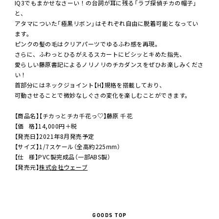
IQ3でもまかせなさーい！の台詞が耳に残る「ラブ探偵チカの帽子」
と、
アタマについた「極黒リボン」はそれぞれ自由に脱着可能となってい
ます。
ピンクの髪の毛はクリアパーツでゆるふわ感を再現。
さらに、ふわっとひるがえるスカートにビシッとキめた指先、
愛らしい藤原書記によるノリノリのチカダンスをぜひお楽しみくださ
い！
首部分にはネックジョイント【H】規格を搭載しており、
可動させることで微妙なしぐさの変化を楽しむことができます。
【商品名】【チカっとチカ千花っ♡】藤原 千花
【価 格】14,000円＋税
【発売日】2021年8月発売予定
【サイズ】1/7スケール（全高約225mm）
【仕 様】PVC製完成品（一部ABS製）
【発売元】
株式会社ウェーブ
GOODS TOP