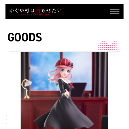
TOP
GOODS
NEWS
ONAIR
STORY
TRAILER
CAST&STAFF
INTRODUCTION
GOODS
MUSIC