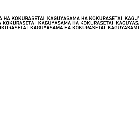
お問い合わせ
著作権情報
プライバシーポリシー
このホームページに掲載されている著作物の無断利用を禁じます。
©赤坂アカ／集英社・かぐや様は告らせたい製作委員会