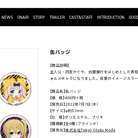
NEWS
ONAIR
STORY
TRAILER
CAST&STAFF
INTRODUCTION
GOO
缶バッジ
【商品説明】
主人公・四宮かぐや、白銀御行をはじめとした秀
ォルメキャラになりました。背景のイメージカラー
【商品名】缶バッジ
【価 格】400円＋税
【発売日】2022年7月7日（木）
【サイズ】φ約57mm
【仕 様】ポリエステル、ブリキ
【種類数】全6種（ブラインド）
【発売元】
株式会社Tokyo Otaku Mode