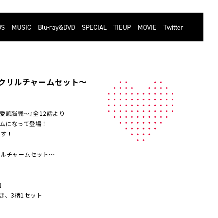
DS
MUSIC
Blu-ray&DVD
SPECIAL
TIEUP
MOVIE
Twitter
クリルチャームセット～
愛頭脳戦～』全12話より
ムになって登場！
です！
リルチャームセット～
内
き、3柄1セット