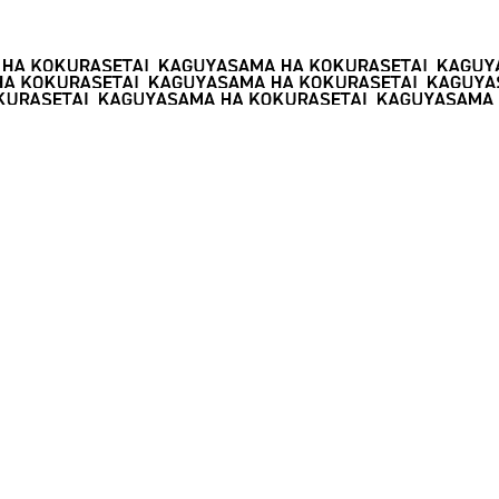
お問い合わせ
著作権情報
プライバシーポリシー
このホームページに掲載されている著作物の無断利用を禁じます。
©赤坂アカ／集英社・かぐや様は告らせたい製作委員会