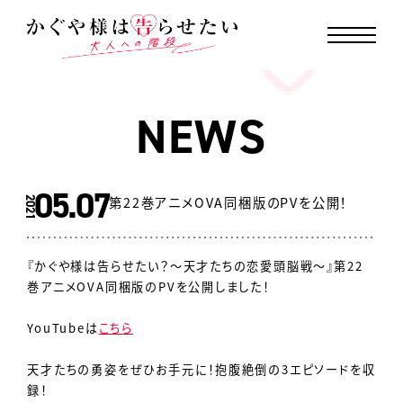
MENU CLOSE
N
E
W
S
05.07
第22巻アニメOVA同梱版のPVを公開！
2021
『かぐや様は告らせたい？～天才たちの恋愛頭脳戦～』第22
巻アニメOVA同梱版のPVを公開しました！
YouTubeは
こちら
天才たちの勇姿をぜひお手元に！抱腹絶倒の3エピソードを収
録！