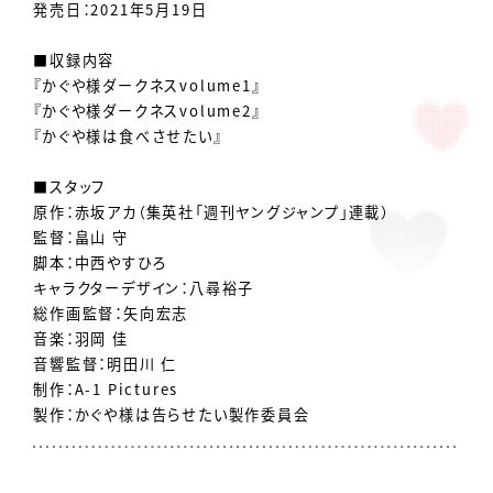
発売日：2021年5月19日
■収録内容
『かぐや様ダークネスvolume1』
『かぐや様ダークネスvolume2』
『かぐや様は食べさせたい』
■スタッフ
原作：赤坂アカ（集英社「週刊ヤングジャンプ」連載）
監督：畠山 守
脚本：中西やすひろ
キャラクターデザイン：八尋裕子
総作画監督：矢向宏志
音楽：羽岡 佳
音響監督：明田川 仁
制作：A-1 Pictures
製作：かぐや様は告らせたい製作委員会