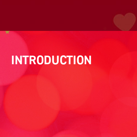
INTRODUCTION