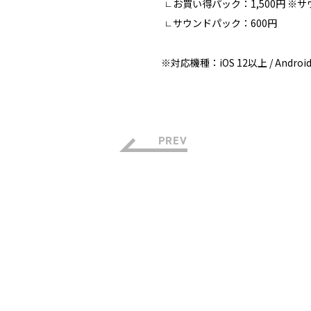
お買い得パック：1,500円 
└
サウンドパック：600円
└
※対応機種：iOS 12以上 / Android
PREV