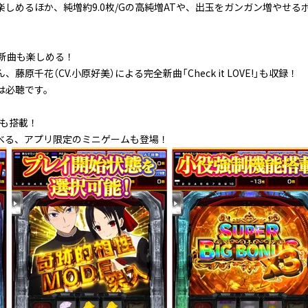
しめるほか、純増約9.0枚/Gの高純増ATや、出玉をガンガン増やせるボ
新曲も楽しめる！
原千花（CV.小原好美）による完全新曲「Check it LOVE!」も収録！
は必聴です。
」も搭載！
べる、アプリ限定のミニゲームも登場！