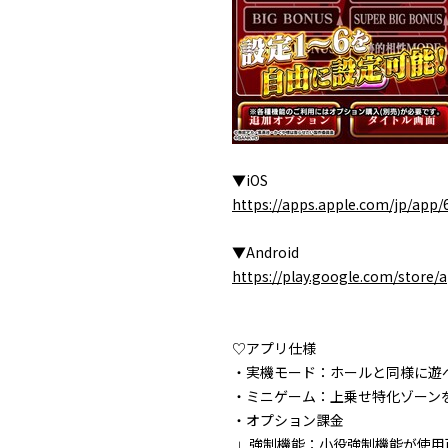
▼iOS
https://apps.apple.com/jp/app
▼Android
https://play.google.com/store
♡アプリ仕様
・実機モード：ホールと同様に遊
・ミニゲーム：上乗せ特化ゾーン
・オプション課金
強制機能：小役強制機能が使用