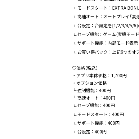
└
モードスタート：EXTRA B
└
高速オート：オートプレイ「高速
└
台設定：台設定を[1/2/3/4/5
└
セーブ機能：ゲーム(実機モード
└
サポート機能：内部モード表示＆
└
お買い得パック：上記6つのオ
└
♡価格（税込）
・アプリ本体価格：1,700円
・オプション価格
└ 強制機能：400円
└ 高速オート：400円
セーブ機能：400円
└
モードスタート：400円
└
サポート機能：400円
└
台設定：400円
└