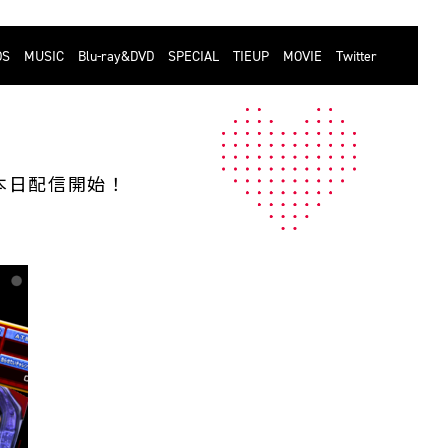
DS
MUSIC
Blu-ray&DVD
SPECIAL
TIEUP
MOVIE
Twitter
本日配信開始！