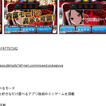
/6747757142
/apps/details?id=net.commseed.pskaguya
べるモード
を好きなだけ遊べるアプリ独自のミニゲームを搭載
可能