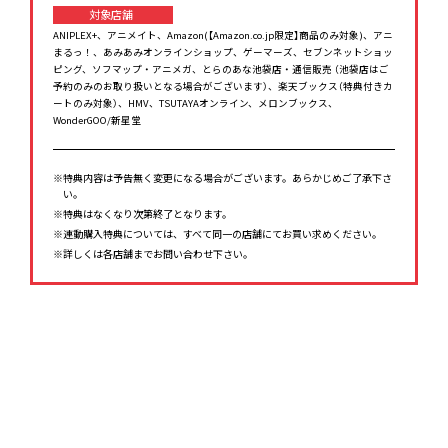
対象店舗
ANIPLEX+、アニメイト、Amazon(【Amazon.co.jp限定】商品のみ対象)、アニ
まるっ！、あみあみオンラインショップ、ゲーマーズ、セブンネットショッ
ピング、ソフマップ・アニメガ、とらのあな池袋店・通信販売 （池袋店はご
予約のみのお取り扱いとなる場合がございます）、楽天ブックス（特典付きカ
ートのみ対象）、HMV、TSUTAYAオンライン、メロンブックス、
WonderGOO/新星堂
※特典内容は予告無く変更になる場合がございます。あらかじめご了承下さ
い。
※特典はなくなり次第終了となります。
※連動購入特典については、すべて同一の店舗にてお買い求めください。
※詳しくは各店舗までお問い合わせ下さい。