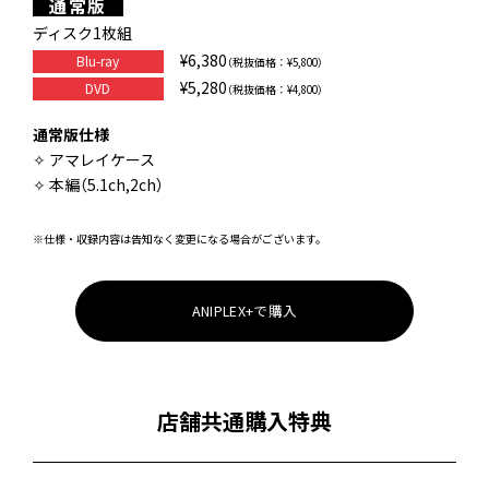
通常版
ディスク1枚組
¥6,380
Blu-ray
（税抜価格：¥5,800）
¥5,280
DVD
（税抜価格：¥4,800）
通常版仕様
✧ アマレイケース
✧ 本編（5.1ch,2ch）
※仕様・収録内容は告知なく変更になる場合がございます。
ANIPLEX+で購入
店舗共通購入特典