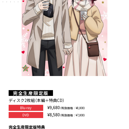
SPECIAL
TIEUP
MOVIE
THEATER
NOVELTY
THEATER GOODS
TALKSESSION
Twitter
完全生産限定版
ディスク2枚組（本編＋特典CD）
¥9,680
Blu-ray
（税抜価格：¥8,800）
¥8,580
DVD
（税抜価格：¥7,800）
完全生産限定版特典