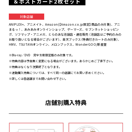
＆ポストカード2枚セット
対象店舗
ANIPLEX+、アニメイト、Amazon(【Amazon.co.jp限定】商品のみ対象)、アニ
まるっ！、あみあみオンラインショップ、ゲーマーズ、セブンネットショッピン
グ、ソフマップ・アニメガ、とらのあな池袋店・通信販売 （池袋店はご予約のみの
お取り扱いとなる場合がございます）、楽天ブックス（特典付きカートのみ対象）、
HMV、TSUTAYAオンライン、メロンブックス、WonderGOO/新星堂
※Blu-ray／DVD 完全生産限定版のみ対象です。
※特典内容は予告無く変更になる場合がございます。あらかじめご了承下さい。
※特典はなくなり次第終了となります。
※連動購入特典については、すべて同一の店舗にてお買い求めください。
※詳しくは各店舗までお問い合わせ下さい。
店舗別購入特典