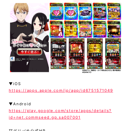
▼iOS
https://apps.apple.com/jp/app/id6751571049
▼Android
https://play.google.com/store/apps/details?
id=net.commseed.gp.sa007001
▽グリパチ公式HP