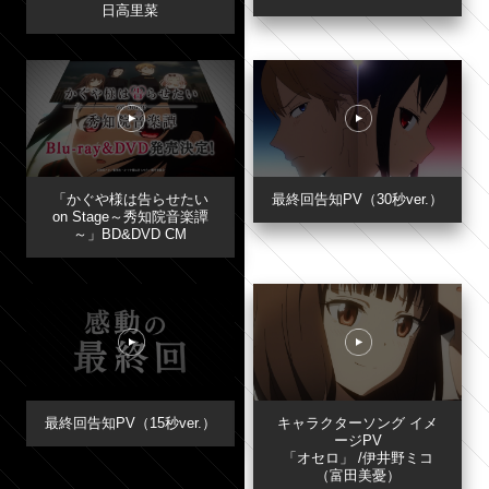
日高里菜
「かぐや様は告らせたい
最終回告知PV（30秒ver.）
on Stage～秀知院音楽譚
～」BD&DVD CM
TOP
MUSIC
最終回告知PV（15秒ver.）
キャラクターソング イメ
ージPV
「オセロ」 /伊井野ミコ
NEWS
MOVIE
（富田美憂）