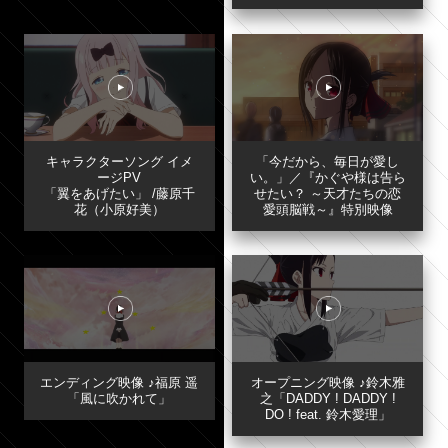
INTRO
DUCTION
COMICS
STORY
RADIO
STAFF&CAST
GOODS
キャラクターソング イメ
「今だから、毎日が愛し
ージPV
い。」／『かぐや様は告ら
ONAIR
EVENT
「翼をあげたい」 /藤原千
せたい？ ～天才たちの恋
花（小原好美）
愛頭脳戦～』特別映像
Blu-ray&DVD
SPECIAL
CHARACTER
エンディング映像 ♪福原 遥
オープニング映像 ♪鈴木雅
「風に吹かれて」
之「DADDY ! DADDY !
DO ! feat. 鈴木愛理」