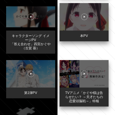
キャラクターソング イメ
本PV
ージPV
「答え合わせ」四宮かぐや
（古賀 葵）
第1弾PV
TVアニメ「かぐや様は告
らせたい？ ～天才たちの
恋愛頭脳戦～」特報