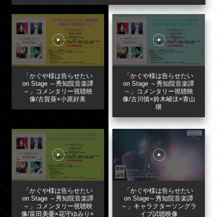
「かぐや様は告らせたい
「かぐや様は告らせたい
on Stage ～秀知院音楽譚
on Stage ～秀知院音楽譚
～」コメンタリー視聴映
～」コメンタリー視聴映
像/古賀葵×小原好美
像/古川慎×鈴木崚汰×青山
穣
「かぐや様は告らせたい
「かぐや様は告らせたい
on Stage ～秀知院音楽譚
on Stage～秀知院音楽譚
～」コメンタリー視聴映
～」キャラクターソングラ
像/富田美憂×花守ゆみり×
イブ試聴映像