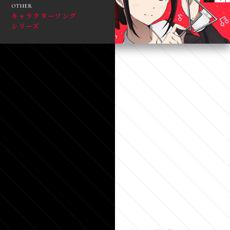
OTHER
キャラクターソング
TOP
MUSIC
シリーズ
NEWS
MOVIE
INTRO
DUCTION
COMICS
STORY
RADIO
STAFF&CAST
GOODS
ONAIR
EVENT
Blu-ray&DVD
SPECIAL
CHARACTER