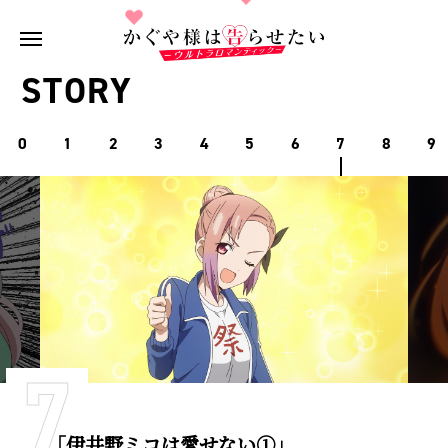
STORY
0
1
2
3
4
5
6
7
8
9
7
「伊井野ミコは愛せない①」