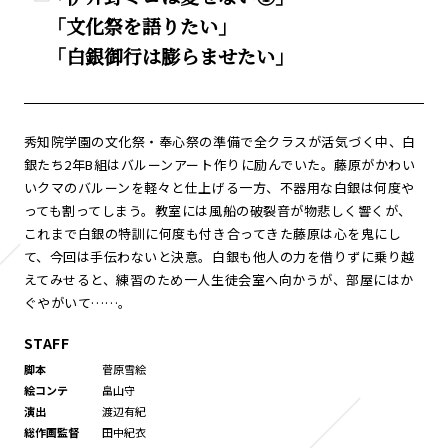
「文化祭を語りたい」
「白銀御行は膨らませたい」
秀知院学園の文化祭・奉心祭の準備で全クラスが活気づく中、白
銀たち2年B組はバルーンアート作りに励んでいた。藤原がかわい
いクマのバルーンを軽々と仕上げる一方、不器用な白銀は何度や
っても割ってしまう。教室には風船の破裂音が物悲しく響くが、
これまで白銀の特訓に何度も付き合ってきた藤原は心を鬼にし
て、今回は手伝わないと決意。白銀も他人の力を借りずに乗り越
えてみせると、練習のため一人生徒会室へ向かうが、部屋にはか
ぐやがいて……。
STAFF
脚本
菅原雪絵
絵コンテ
畠山守
演出
渡辺有紀
総作画監督
田中紀衣