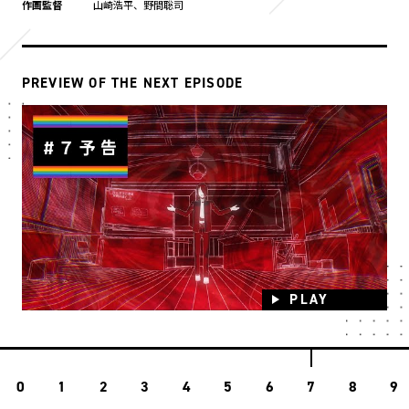
作画監督
山崎浩平、野間聡司
PREVIEW OF THE NEXT EPISODE
PLAY
0
1
2
3
4
5
6
7
8
9